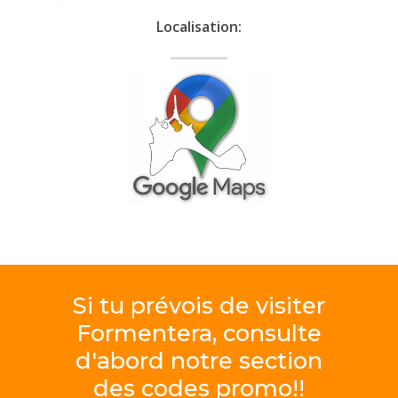
Localisation:
Si
tu
prévois
de
visiter
Formentera, consulte
d'abord
notre
section
des
codes
promo!!