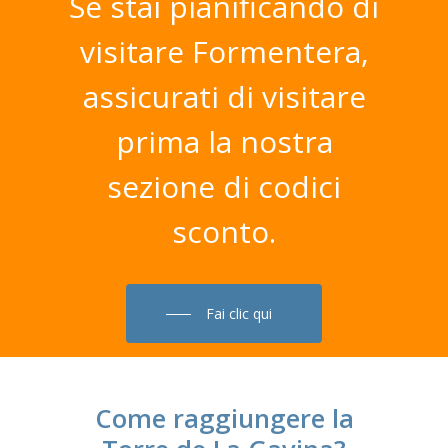
Se
stai
pianificando
di
visitare
Formentera,
assicurati
di
visitare
prima
la
nostra
sezione
di
codici
sconto.
Fai clic qui
Come raggiungere la