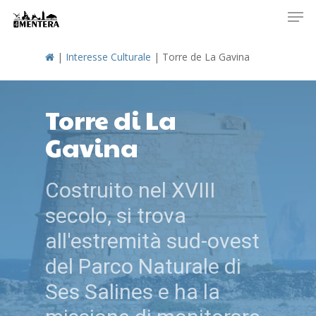
Men
Skip
to
main
|
Interesse Culturale
|
Torre de La Gavina
content
Torre di La
Gavina
Costruito nel XVIII
secolo, si trova
all'estremità sud-ovest
del Parco Naturale di
Ses Salines e ha la