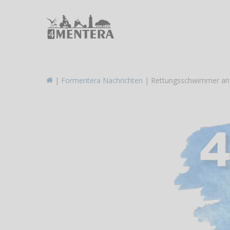
Skip
to
main
content
|
Formentera Nachrichten
|
Rettungsschwimmer an 