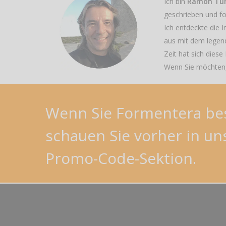
Ich bin
Ramón Tu
geschrieben und fot
Ich entdeckte die I
aus mit dem legend
Zeit hat sich dies
Wenn Sie möchten,
Wenn
Sie
Formentera
be
schauen
Sie
vorher
in
un
Promo-Code-Sektion.