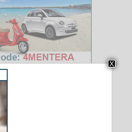
X
sschwimmer auf
 Hilfe, Bootseinsatz bei Rettungen, Versorgung
reitet an den Stränden zum Einsatz kommt.
en wie Todesfällen im Meer oder dem Auffinden