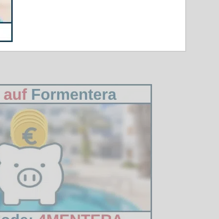
wimmer an den Stränden Formenteras auch in
elfen dem Team, seine Reaktionsfähigkeit zu