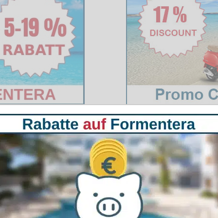
 Vorbereitung der Rettung
Formentera
er eine intensive 16-stündige Ausbildung mit Schwerpunkt auf Erster
tuationen. Diese Schulung sorgt dafür, dass das Team bestens vorbe
it der Guardia Civil, die Vorträge über Protokolle in komplexen Fäll