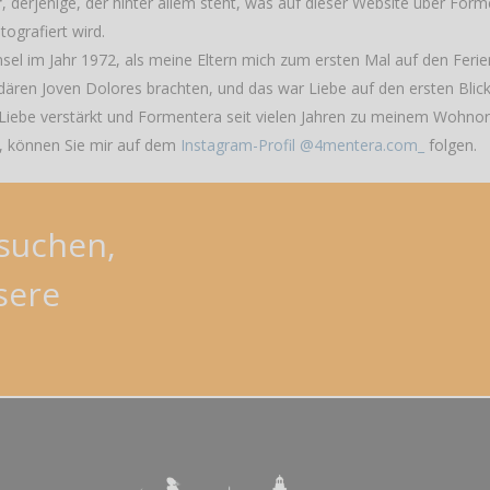
r
, derjenige, der hinter allem steht, was auf dieser Website über For
ografiert wird.
nsel im Jahr 1972, als meine Eltern mich zum ersten Mal auf den Ferie
ären Joven Dolores brachten, und das war Liebe auf den ersten Blick
e Liebe verstärkt und Formentera seit vielen Jahren zu meinem Wohno
 können Sie mir auf dem
Instagram-Profil @4mentera.com_
folgen.
suchen,
sere