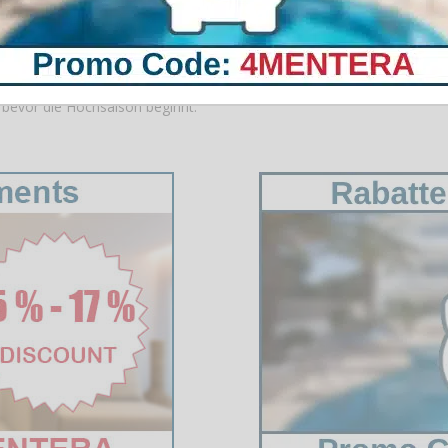
 mit den Sicherheitskräften ist entscheidend, damit die Rettungssch
fektiv handeln können.
führt, um das Gelernte in die Praxis umzusetzen. Solche Übungen h
 bevor die Hochsaison beginnt.