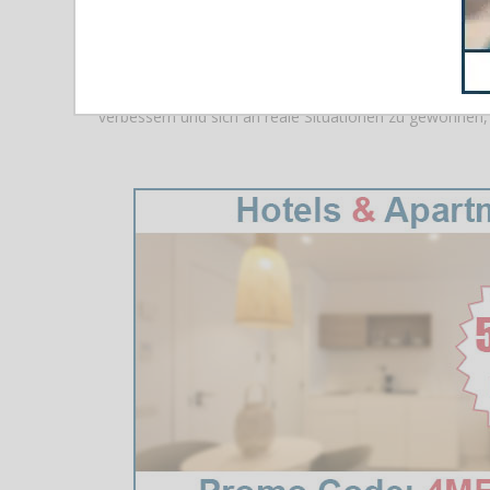
illegaler Materialien gehalten hat. Diese Koordination
besonders schwierigen Situationen professionell und ef
Außerdem wurde eine Rettungsübung am Strand durchge
verbessern und sich an reale Situationen zu gewöhnen,