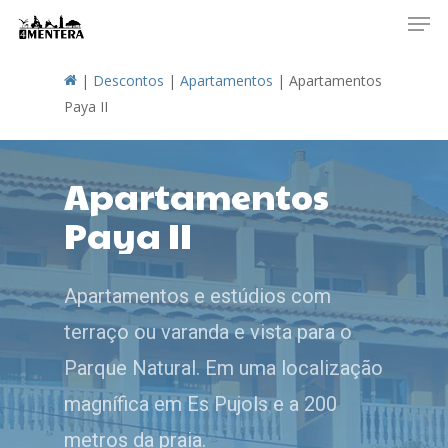
Men
Skip
to
main
|
Descontos
|
Apartamentos
|
Apartamentos
content
Paya II
Apartamentos
Paya II
Apartamentos e estúdios com
terraço ou varanda e vista para o
Parque Natural. Em uma localização
magnífica em Es Pujols e a 200
metros da praia.