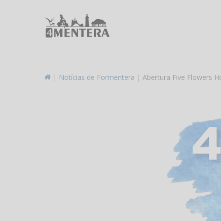
Skip
to
main
content
|
Notícias de Formentera
|
Abertura Five Flowers H