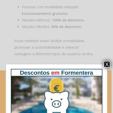
Pessoas com mobilidade reduzida:
Estacionamento gratuito.
Veículos elétricos:
100% de desconto.
Veículos híbridos:
50% de desconto.
Essas medidas visam facilitar a mobilidade,
promover a sustentabilidade e oferecer
vantagens a diferentes tipos de usuários na ilha.
X
Se
estás
a
planear
visitar
Formentera...
visita
primeiro
a
nossa
secção
de
códigos
de
desconto