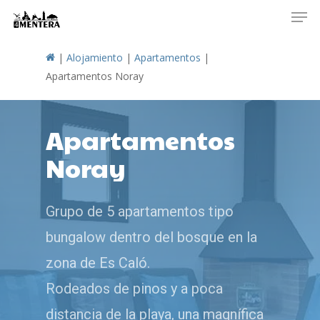
Men
Skip
to
main
|
Alojamiento
|
Apartamentos
|
content
Apartamentos Noray
Apartamentos
Noray
Grupo de 5 apartamentos tipo
bungalow dentro del bosque en la
zona de Es Caló.
Rodeados de pinos y a poca
distancia de la playa, una magnífica