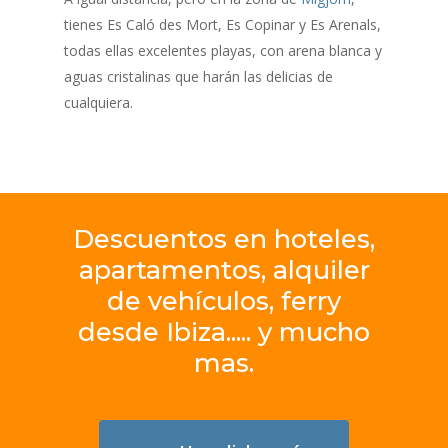
tienes Es Caló des Mort, Es Copinar y Es Arenals,
todas ellas excelentes playas, con arena blanca y
aguas cristalinas que harán las delicias de
cualquiera.
Descuentos
en
hoteles,
apartamentos,
alquiler
de
vehículos,
ferry
desde
Ibiza.....
y
mucho
mas.