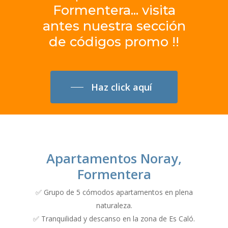
Formentera... visita
antes
nuestra
sección
de
códigos
promo
!!
Haz click aquí
Apartamentos Noray,
Formentera
✅ Grupo de 5 cómodos apartamentos en plena
naturaleza.
✅ Tranquilidad y descanso en la zona de Es Caló.