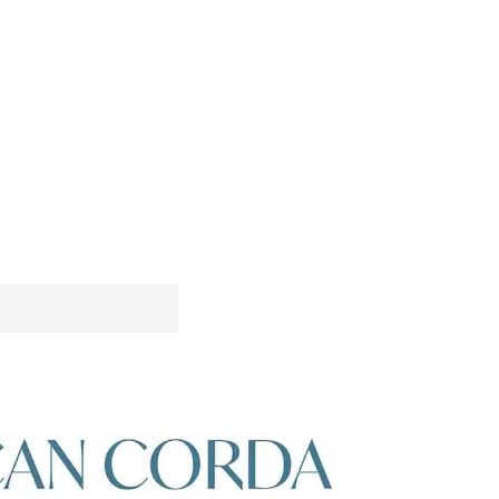
torga una gran
s para hacer mas