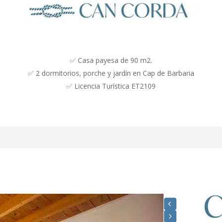
✅ Casa payesa de 90 m2.
✅ 2 dormitorios, porche y jardín en Cap de Barbaria
✅ Licencia Turística ET2109
asa de estilo mediterráneo y de 90 m2 de superficie.
ros y con una gran puerta corredera con acceso al exterior que le o
n de amplitud. La cocina, abierta al salón, conecta las dos estancia
ntre los huéspedes, cualquier momento en Casa Piedra.