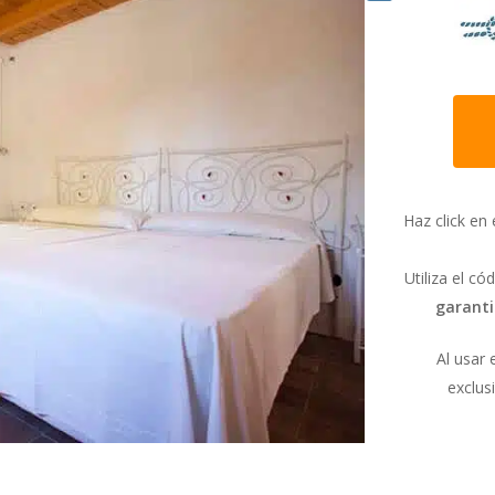
e esta casa son cómodas, acogedoras y muy luminosas. Se trata de u
pacios amplios, decorados con gusto y destinado a los huéspedes má
Haz click en 
espléndido salón que se abre a la zona exterior ajardinada y una amp
, microondas, cafetera, lavavajillas, lavadora y secadora. Además, la 
Utiliza el c
 todas las estancias, aire acondicionado, sistema de seguridad con a
garant
ios porches en los que disfrutar del sol o de la sombra según te ap
Al usar 
exclus
 extremadamente sencillo y la puerta de acceso a la propiedad está c
ngan acceso a la misma.
gada, desde la propiedad de Can Corda, se facilita a los huéspedes la 