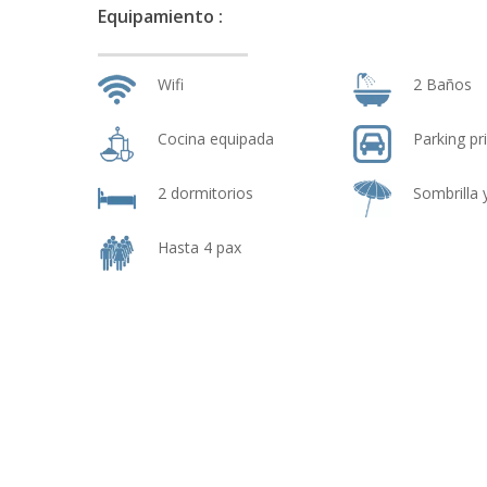
descargar una App con
Equipamiento :
vehículo.
Tecnología puesta al 
Wifi
2 Baños
las casas que compone
Cocina equipada
Parking pr
Licencia Turística Ca
2 dormitorios
Sombrilla
Hasta 4 pax
La playa mas cercana 
Cala Saona
.
Una de las calas mas 
disfrutar de uno de lo
De aguas trasparente 
estancia en alguna de
El resto de playas de
conduciendo, así que p