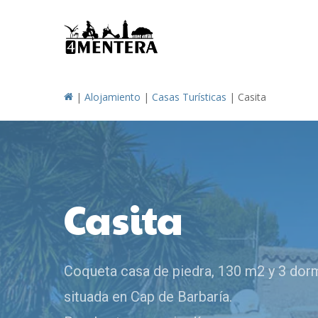
Skip
to
main
content
|
Alojamiento
|
Casas Turísticas
|
Casita
Casita
Coqueta casa de piedra, 130 m2 y 3 dor
situada en Cap de Barbaría.