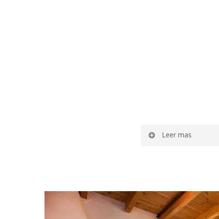
Leer mas
Casita es una fresca c
Decorada en tonos cla
luminosidad y sensació
ameno y compartido e