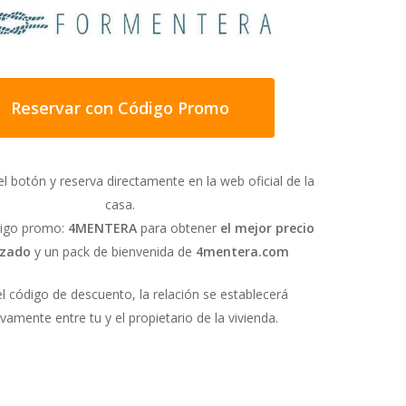
Reservar con Código Promo
n alojamiento ideal
s exigentes. Cuenta
el botón y reserva directamente en la web oficial de la
lísima cocina equipada
casa.
casa dispone de
ódigo promo:
4MENTERA
para obtener
el mejor precio
larma.
izado
y un pack de bienvenida de
4mentera.com
etezca en ese
el código de descuento, la relación se establecerá
ivamente entre tu y el propietario de la vivienda.
odificado para que tan
posibilidad de