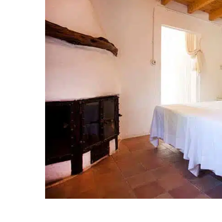
Todas las estancias d
para familias, con es
con cuatro baños, un 
con frigorífico, horno
conexión a internet en
Cuenta además con var
momento.
El acceso a la casa es
solo los huéspedes te
A pocos días de su lle