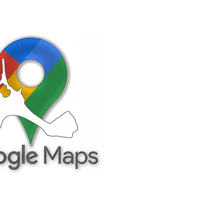
opiedad con su
arse en cualquiera de
mentera.
 Corda es la playa de
 desde donde podrás
playa durante la
scasos 10 minutos
s
,
Cavall den Borràs
,