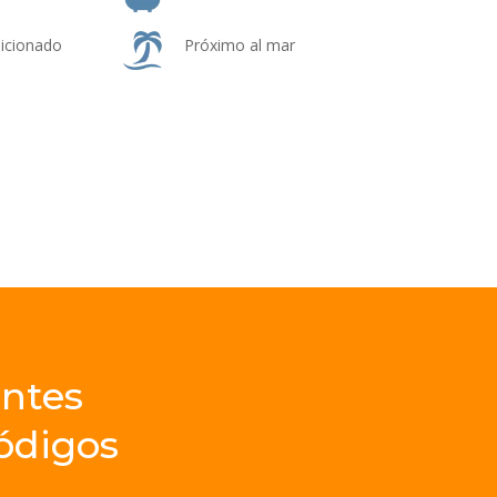
dicionado
Próximo al mar
ntes
ódigos