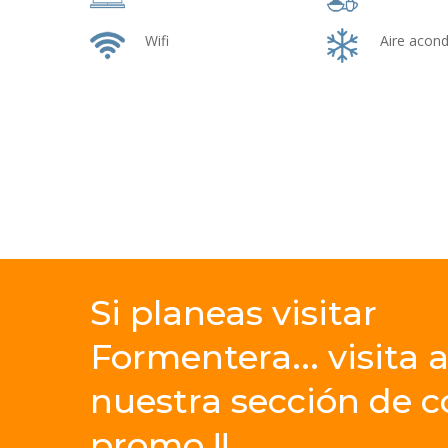
Wifi
Aire acon
Si
planeas
visitar
Formentera... visita
a
nuestra
sección
de
c
promo
!!