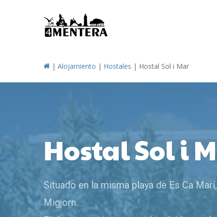
Skip
to
main
content
|
Alojamiento
|
Hostales
|
Hostal Sol i Mar
Hostal Sol i 
Situado en la misma playa de Es Ca Marí,
Migjorn.