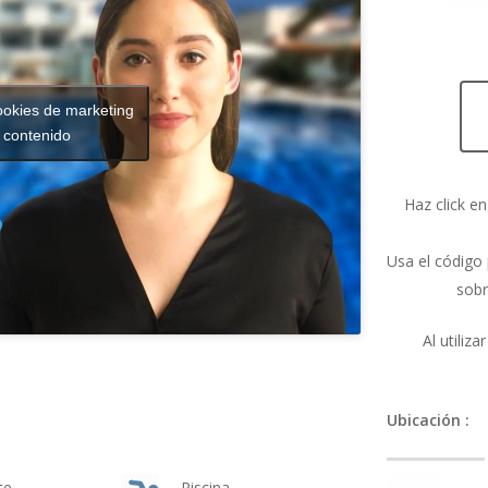
ookies de marketing
e contenido
Haz click en
Usa el códig
sobr
Al utiliz
Ubicación :
te
Piscina