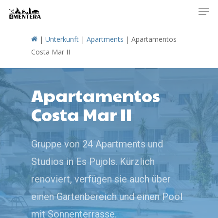
Men
Skip
to
main
|
Unterkunft
|
Apartments
|
Apartamentos
content
Costa Mar II
Apartamentos
Costa Mar II
Gruppe von 24 Apartments und
Studios in Es Pujols. Kürzlich
renoviert, verfügen sie auch über
einen Gartenbereich und einen Pool
mit Sonnenterrasse.