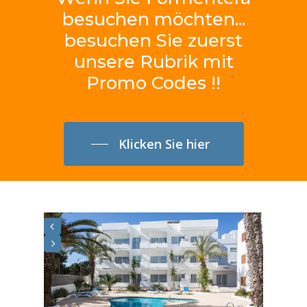
besuchen
möchten...
besuchen
Sie
zuerst
unsere
Rubrik
mit
Promo
Codes
!!
Klicken Sie hier