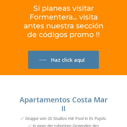
Si
planeas
visitar
Formentera... visita
antes
nuestra
sección
de
códigos
promo
!!
Haz click aquí
Apartamentos Costa Mar
II
✅ Gruppe von 20 Studios mit Pool in Es Pujols.
✅ In einer der ruhigsten Gegenden des