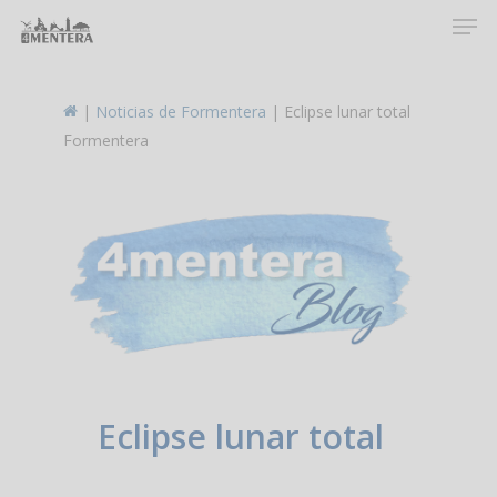
Men
Skip
to
main
content
|
Noticias de Formentera
|
Eclipse lunar total
Formentera
Eclipse lunar total