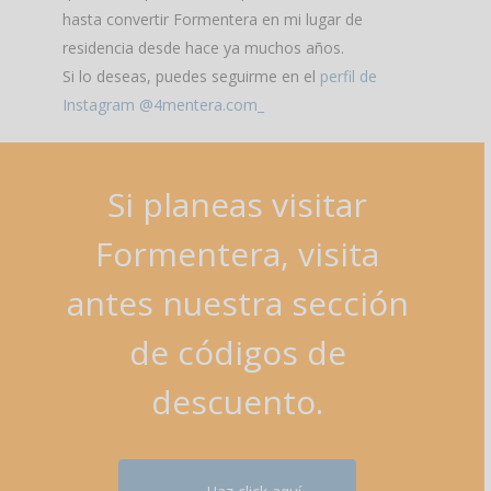
hasta convertir Formentera en mi lugar de
residencia desde hace ya muchos años.
Si lo deseas, puedes seguirme en el
perfil de
Instagram @4mentera.com_
Si
planeas
visitar
Formentera,
visita
antes
nuestra
sección
de
códigos
de
descuento.