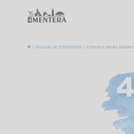
Skip
to
main
content
|
Noticias de Formentera
|
Polemica Media Marató