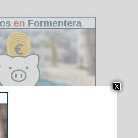
X
les