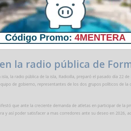
a y desacuerdo en redes sociales ante esta propuesta al entender qu
tener su identidad tal y como lo ha hecho hasta la fecha siendo un é
número de corredores es una realidad en la mayoría de las carreras p
rte del actual equipo de gobierno del Consell Insular.
en la radio pública de For
 isla, la radio pública de la isla, Radioilla, preparó el pasado día 22
equipo de gobierno, representantes de los dos grupos políticos de la 
festó que ante la creciente demanda de atletas en participar de la pr
rrera y así poder satisfacer a mas corredores ante su deseo en 2026,