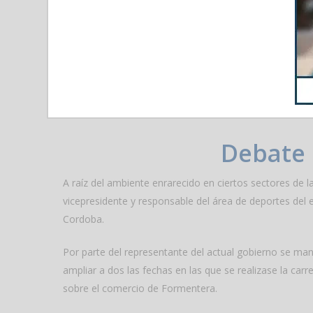
No fueron pocos los atletas que mostraron su sorpres
ninguna agrupación deportiva y que la prueba debía man
Haciendo mención al hecho de que la limitación en el 
llevar adelante una iniciativa como la presentada por pa
Debate 
A raíz del ambiente enrarecido en ciertos sectores de la
vicepresidente y responsable del área de deportes del 
Cordoba.
Por parte del representante del actual gobierno se mani
ampliar a dos las fechas en las que se realizase la ca
sobre el comercio de Formentera.