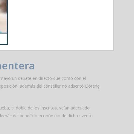
e la medida no se había planteado previamente a
xito de participación y organización año tras año.
opulares del mundo, esa no podía ser la excusa para
mentera
 de mayo un debate en directo que contó con el
oposición, además del conseller no adscrito Llorenç
ueba, el doble de los inscritos, veían adecuado
 además del beneficio económico de dicho evento