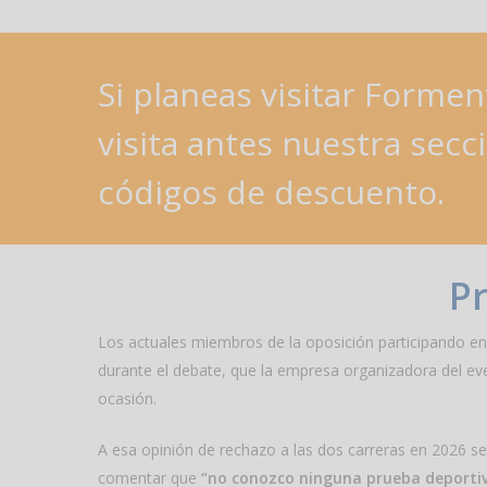
Si
planeas
visitar
Forment
visita
antes
nuestra
secc
códigos
de
descuento.
P
Los actuales miembros de la oposición participando en 
durante el debate, que la empresa organizadora del ev
ocasión.
A esa opinión de rechazo a las dos carreras en 2026 se 
comentar que
“no conozco ninguna prueba deportiva