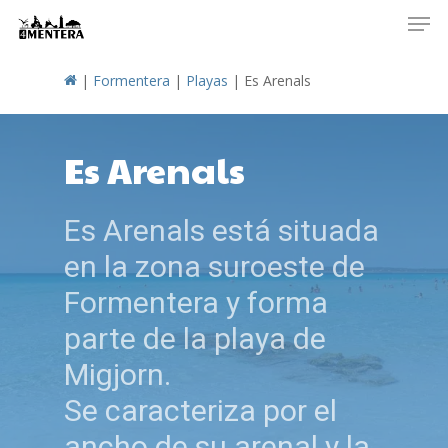
Men
Skip
to
main
|
Formentera
|
Playas
|
Es Arenals
content
Es Arenals
Es Arenals está situada
en la zona suroeste de
Formentera y forma
parte de la playa de
Migjorn.
Se caracteriza por el
ancho de su arenal y la