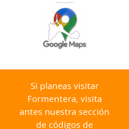
Si
planeas
visitar
Formentera,
visita
antes
nuestra
sección
de
códigos
de