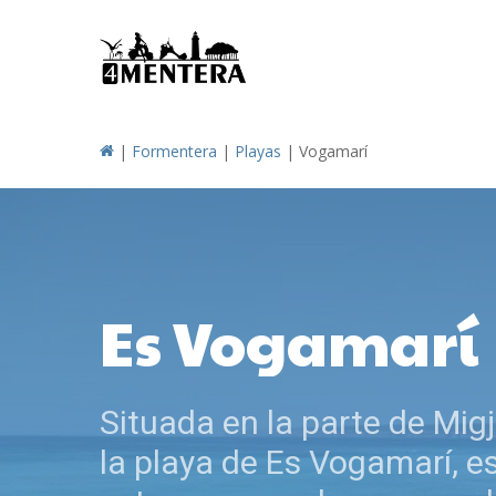
Skip
to
main
content
|
Formentera
|
Playas
|
Vogamarí
Es Vogamarí
Situada en la parte de Migj
la playa de Es Vogamarí, e