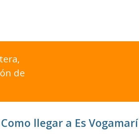
era,
ión
de
Como llegar a Es Vogamarí