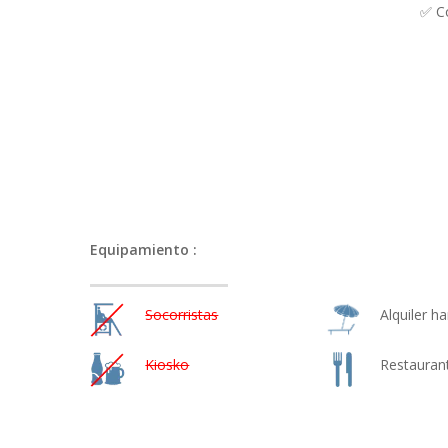
✅ Co
Equipamiento :
Socorristas
Alquiler 
Kiosko
Restauran