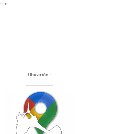
este.
Ubicación :