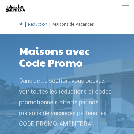
Men
Skip
to
main
|
Réduction
|
Maisons de Vacances
content
Maisons avec
Code Promo
Dans cette section, vous pouvez
voir toutes les réductions et codes
promotionnels offerts par nos
maisons de vacances partenaires.
CODE PROMO: 4MENTERA