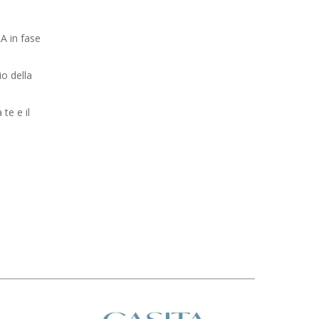
A in fase
o della
te e il