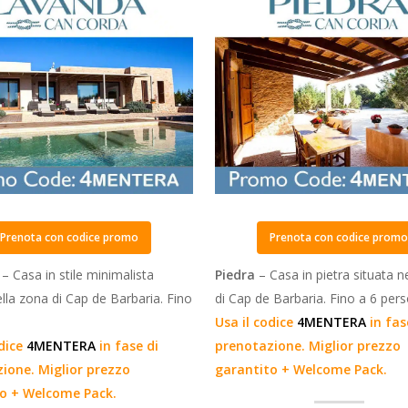
Prenota con codice promo
Prenota con codice prom
a
– Casa in stile minimalista
Piedra
– Casa in pietra situata n
ella zona di Cap de Barbaria. Fino
di Cap de Barbaria. Fino a 6 per
.
Usa il codice
4MENTERA
in fas
odice
4MENTERA
in fase di
prenotazione. Miglior prezzo
ione. Miglior prezzo
garantito + Welcome Pack.
o + Welcome Pack.