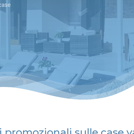
 case
i promozionali sulle case 