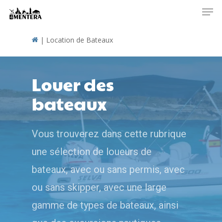
Men
Skip
to
main
|
Location de Bateaux
content
Louer des
bateaux
Vous trouverez dans cette rubrique
une sélection de loueurs de
bateaux, avec ou sans permis, avec
ou sans skipper, avec une large
gamme de types de bateaux, ainsi