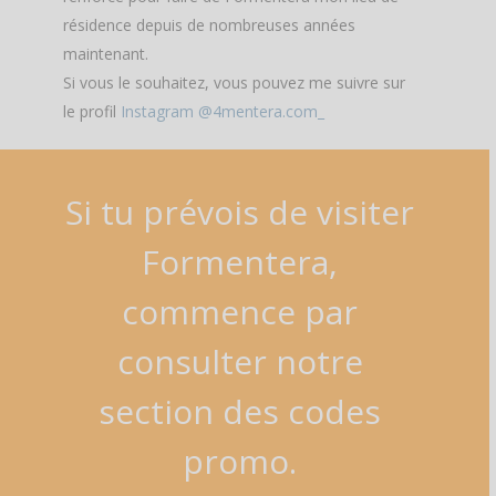
résidence depuis de nombreuses années
maintenant.
Si vous le souhaitez, vous pouvez me suivre sur
le profil
Instagram @4mentera.com_
Si
tu
prévois
de
visiter
Formentera,
commence
par
consulter
notre
section
des
codes
promo.