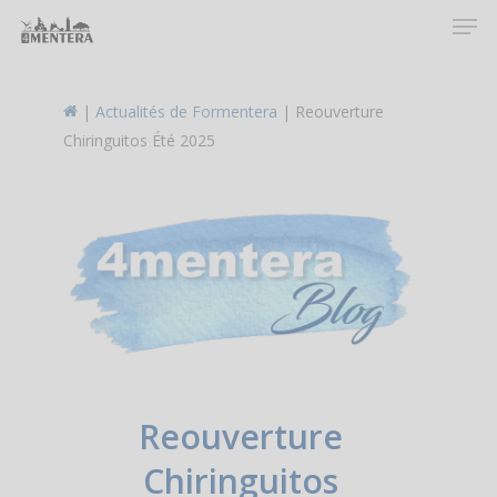
Men
Skip
to
main
content
|
Actualités de Formentera
|
Reouverture
Chiringuitos Été 2025
Reouverture
Chiringuitos