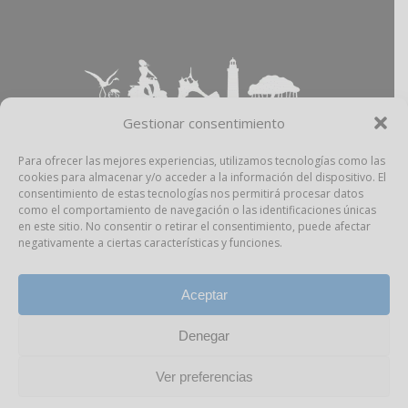
Gestionar consentimiento
Para ofrecer las mejores experiencias, utilizamos tecnologías como las
cookies para almacenar y/o acceder a la información del dispositivo. El
Aviso Legal
–
Política Privacidad
–
Política
consentimiento de estas tecnologías nos permitirá procesar datos
Cookies
–
Propiedad Intelectual
como el comportamiento de navegación o las identificaciones únicas
en este sitio. No consentir o retirar el consentimiento, puede afectar
negativamente a ciertas características y funciones.
facebook
instagram
Aceptar
Denegar
Todos los derechos reservados Pitiusas Market,
S.L.U.
Ver preferencias