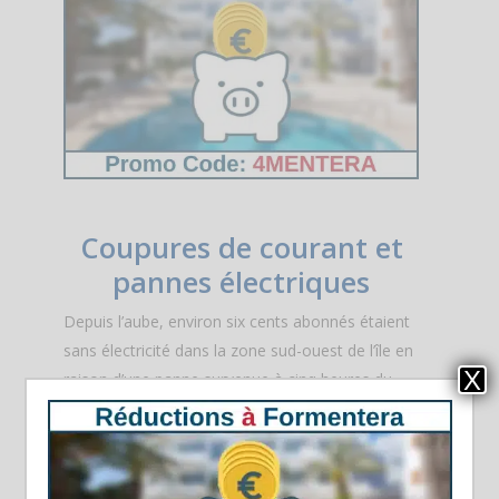
Coupures de courant et
pannes électriques
Depuis l’aube, environ six cents abonnés étaient
sans électricité dans la zone sud-ouest de l’île en
X
raison d’une panne survenue à cinq heures du
matin. En milieu d’après-midi, un second incident
a touché plus d’un millier de clients sur la ligne de
la Savina, atteignant des zones comme l’étang
des Peix, Porto Salè ou Cala Saona.