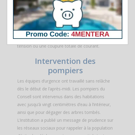
La compagnie Endesa a informé en fin de
journée que 576 utilisateurs restaient toujours
sans électricité, bien que la première panne ait
été partiellement résolue. Certains habitants
signalaient encore des problèmes de basse
tension ou une coupure totale de courant.
Intervention des
pompiers
Les équipes d’urgence ont travaillé sans relâche
dès le début de l’après-midi. Les pompiers du
Consell sont intervenus dans des habitations
avec jusqu’à vingt centimètres d’eau à l’intérieur,
ainsi que pour dégager des arbres tombés.
L’institution a publié un message de prudence sur
les réseaux sociaux pour rappeler à la population