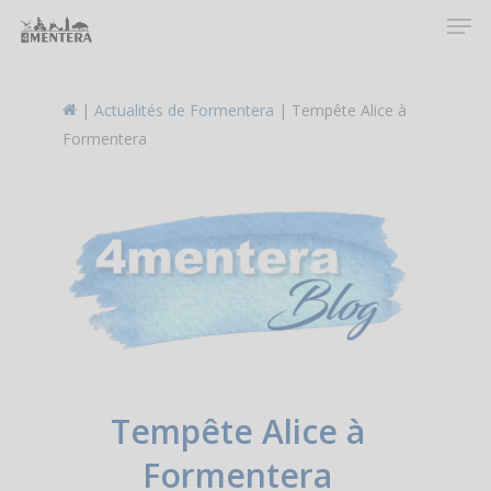
Men
Skip
to
main
content
|
Actualités de Formentera
|
Tempête Alice à
Formentera
Tempête Alice à
Formentera