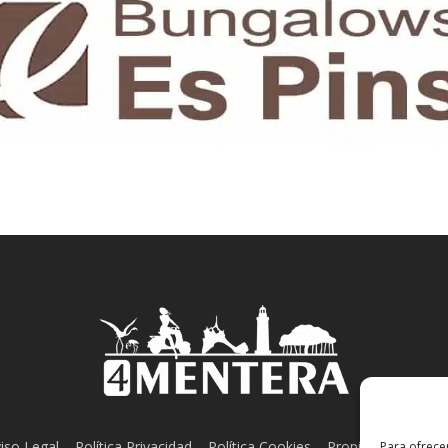
iso Legal
–
Política Privacidad
–
Política Cookies
–
Propiedad Intelect
Para ofrece