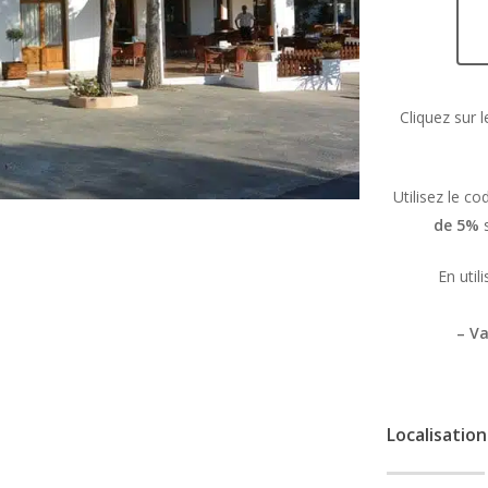
Cliquez sur l
Utilisez le c
de 5%
s
En util
– Va
Localisation