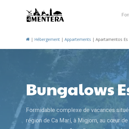
Skip
to
For
main
content
|
Hébergement
|
Appartements
|
Apartamentos Es 
Bungalows Es
Formidable complexe de vacances situé 
région de Ca Marí, à Migjorn, au cœur de l