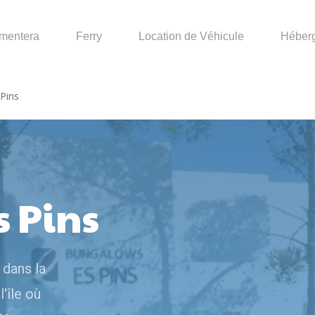
mentera
Ferry
Location de Véhicule
Héber
Pins
 Pins
dans la
'île où