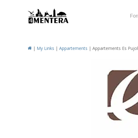
Skip
to
For
main
content
|
My Links
|
Appartements
|
Appartements Es Pujol