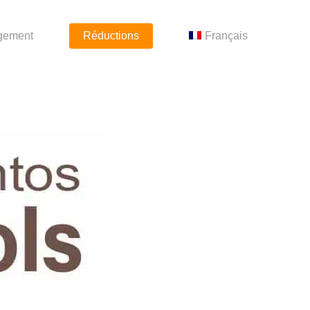
gement
Réductions
Français