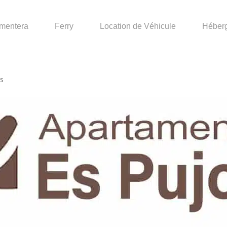
mentera
Ferry
Location de Véhicule
Héber
s