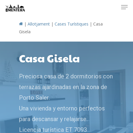
Men
Skip
to
main
|
Allotjament
|
Cases Turístiques
|
Casa
content
Gisela
Casa Gisela
Preciosa casa de 2 dormitorios con
terrazas ajardinadas en la zona de
Porto Saler.
Una vivienda y entorno perfectos
para descansar y relajarse.
Licencia turística ET 7093