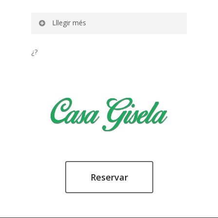
Lllegir més
Casa Gisela és una casa de nova construcció
¿?
però seguint l’estil tradicional de l’illa la qual
cosa l’integra completament en el paisatge
que l’envolta.
Compta amb dos dormitoris, un amb llit
doble i l’altre amb dos llits individuals amb
una decoració molt fresca i acollidora, molt
a l’estil Formentera.
La cuina compta amb tots els
electrodomèstics i estris necessaris per
preparar des de l’esmorzar fins al sopar,
Reservar
passant pel dinar, si aquests fossin els teus
plans en triar aquesta casa de lloguer a
Formentera durant les teves vacances a l’illa.