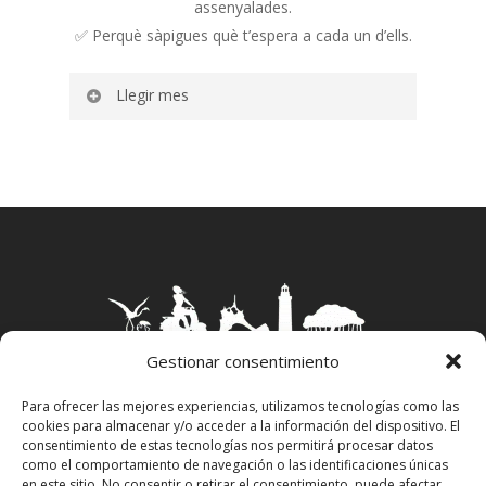
assenyalades.
✅ Perquè sàpigues què t’espera a cada un d’ells.
Llegir mes
Formentera està dividida en 3 parròquies, la
de Sant Francesc, la de Sant Ferran i la de La
Mola, i aquests són els considerats pobles
de Formentera.
Nuclis urbans amb casc històric protegit al
voltant de cadascuna de les esglésies.
A Formentera també tenim diversos nuclis
Gestionar consentimiento
urbans als quals en molts casos ens referim
com a pobles, fins i tot sense tenir la
Para ofrecer las mejores experiencias, utilizamos tecnologías como las
consideració històrica ni les figures de
cookies para almacenar y/o acceder a la información del dispositivo. El
Aviso Legal
–
Política Privacidad
–
Política
consentimiento de estas tecnologías nos permitirá procesar datos
protecció que esmentàvem abans.
Cookies
–
Propiedad Intelectual
como el comportamiento de navegación o las identificaciones únicas
Els nuclis urbans més importants i visitats
en este sitio. No consentir o retirar el consentimiento, puede afectar