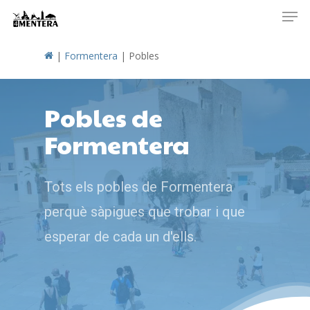
Men
Skip
to
main
|
Formentera
|
Pobles
content
Pobles de
Formentera
Tots els pobles de Formentera
perquè sàpigues que trobar i que
esperar de cada un d'ells.