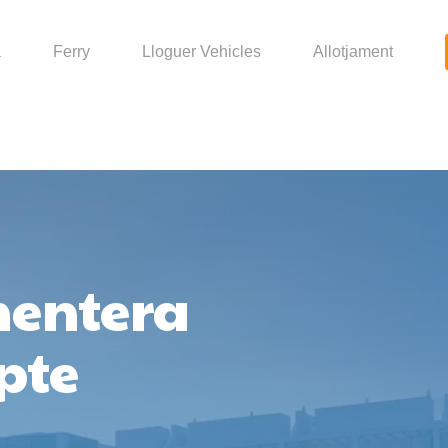
a
Ferry
Lloguer Vehicles
Allotjament
mentera
pte