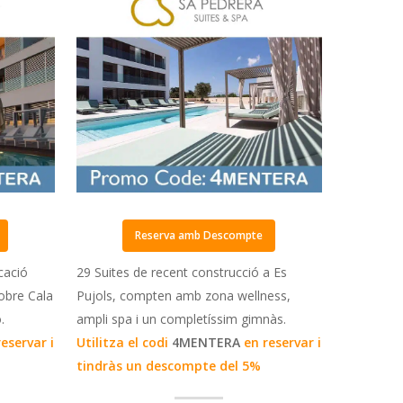
Reserva amb Descompte
cació
29 Suites de recent construcció a Es
sobre Cala
Pujols, compten amb zona wellness,
.
ampli spa i un completíssim gimnàs.
reservar i
Utilitza el codi
4MENTERA
en reservar i
tindràs un descompte del 5%