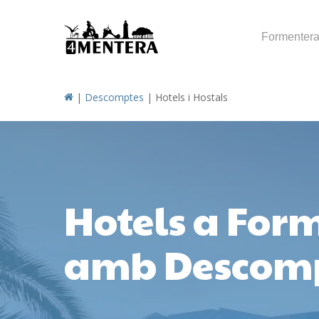
Skip
to
Formenter
main
content
|
Descomptes
|
Hotels i Hostals
Hotels a For
amb Descom