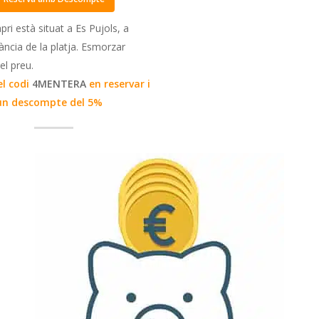
pri està situat a Es Pujols, a
ància de la platja. Esmorzar
el preu.
el codi
4MENTERA
en reservar i
un descompte del 5%