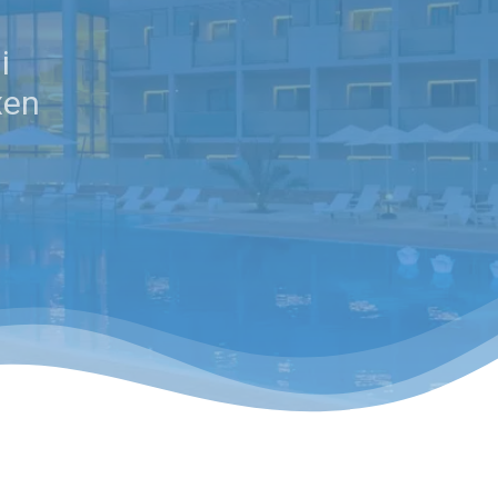
i
xen