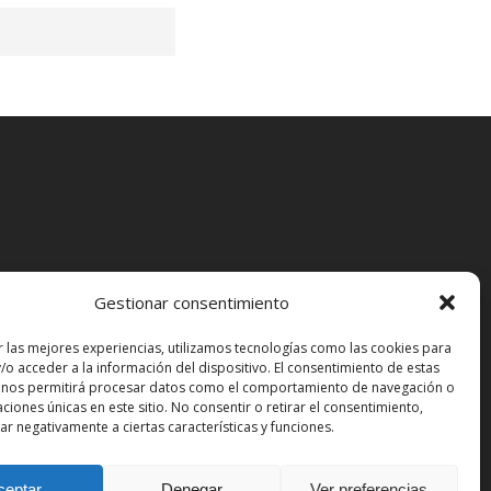
ra
destinats al turisme,
ns i actuals.
rmentera.
 una distància
Gestionar consentimiento
s perquè, si un dia
ual
r las mejores experiencias, utilizamos tecnologías como las cookies para
ges de Formentera.
/o acceder a la información del dispositivo. El consentimiento de estas
 nos permitirá procesar datos como el comportamiento de navegación o
caciones únicas en este sitio. No consentir o retirar el consentimiento,
mb tot el necessari
r negativamente a ciertas características y funciones.
 amb les comoditats de
ceptar
Denegar
Ver preferencias