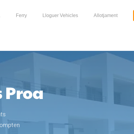
a
Ferry
Lloguer Vehicles
Allotjament
 Proa
nts
 compten