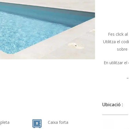
Fes click al
Utilitza el co
sobre 
En utilitzar e
–
Ubicació :
pleta
Caixa forta