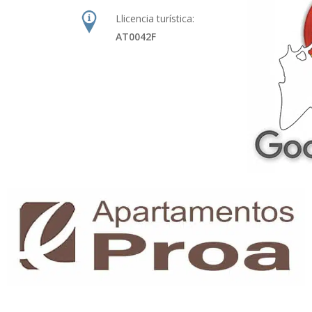
Llicencia turística:
AT0042F