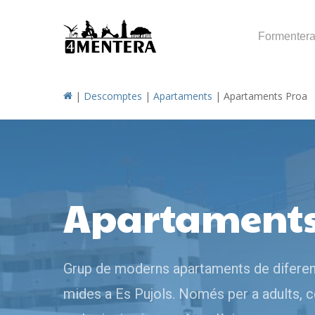
Skip
to
Formenter
main
content
|
Descomptes
|
Apartaments
|
Apartaments Proa
Apartaments
Grup de moderns apartaments de difere
mides a Es Pujols. Només per a adults,