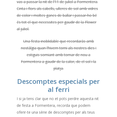
vas a passar la nit de l’11 de juliol a Formentera.
Cinta i flors als cabells, ulleres de sol amb vidres
de color i moltes ganes de ballar i passar-ho bé
és tot el que necessites per gaudir de la Flower
al juliol.
Una festa inoblidable que recordaràs amb
nostàlgia quan l’hivern torni als nostres dies i
estiguis somiant amb tornar de nou a
Formentera a gaudir de la calor, de el sol i la
platja.
Descomptes especials per
al ferri
I si ja tens clar que no et pots perdre aquesta nit
de festa a Formentera, recorda que podem
oferir-te una sèrie de descomptes per als teus