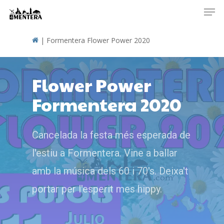
Men
Skip
to
main
|
Formentera Flower Power 2020
content
Flower Power
Formentera 2020
Cancelada la festa més esperada de
l'estiu a Formentera. Vine a ballar
amb la música dels 60 i 70's. Deixa't
portar per l'esperit mes hippy.