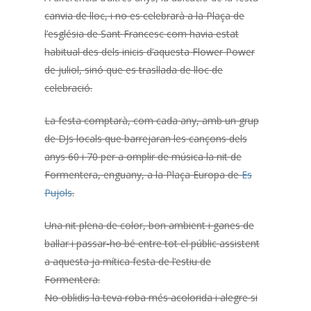
canvia de lloc, i no es celebrarà a la Plaça de
l’església de Sant Francesc com havia estat
habitual des dels inicis d’aquesta Flower Power
de juliol, sinó que es trasllada de lloc de
celebració.
La festa comptarà, com cada any, amb un grup
de DJs locals que barrejaran les cançons dels
anys 60 i 70 per a omplir de música la nit de
Formentera, enguany, a la Plaça Europa de
Es
Pujols
.
Una nit plena de color, bon ambient i ganes de
ballar i passar-ho bé entre tot el públic assistent
a aquesta ja mítica festa de l’estiu de
Formentera.
No oblidis la teva roba més acolorida i alegre si