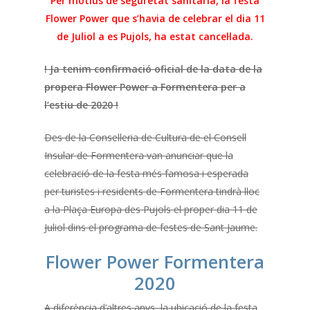
Per motius de seguretat sanitària, la festa
Flower Power que s’havia de celebrar el dia 11
de Juliol a es Pujols, ha estat cancel·lada.
! Ja tenim confirmació oficial de la data de la
propera Flower Power a Formentera per a
l’estiu de 2020 !
Des de la Conselleria de Cultura de el Consell
Insular de Formentera van anunciar que la
celebració de la festa més famosa i esperada
per turistes i residents de Formentera tindrà lloc
a la Plaça Europa des Pujols el proper dia 11 de
Juliol dins el programa de festes de Sant Jaume.
Flower Power Formentera
2020
A diferència d’altres anys, la ubicació de la festa