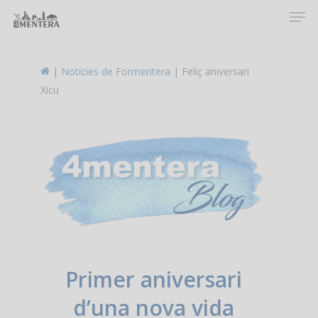
Men
Skip
to
main
content
|
Notícies de Formentera
|
Feliç aniversari
Xicu
Primer aniversari
d’una nova vida