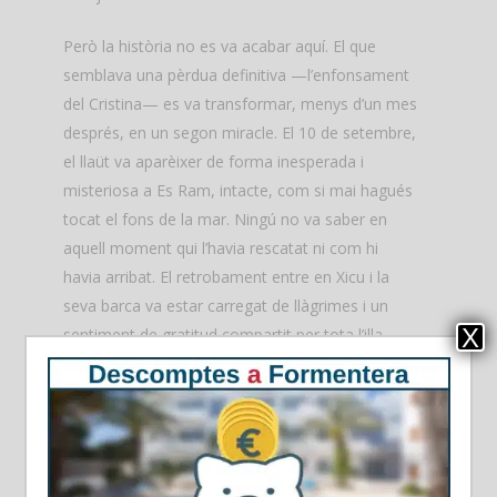
Però la història no es va acabar aquí. El que
semblava una pèrdua definitiva —l’enfonsament
del Cristina— es va transformar, menys d’un mes
després, en un segon miracle. El 10 de setembre,
el llaüt va aparèixer de forma inesperada i
misteriosa a Es Ram, intacte, com si mai hagués
tocat el fons de la mar. Ningú no va saber en
aquell moment qui l’havia rescatat ni com hi
havia arribat. El retrobament entre en Xicu i la
seva barca va estar carregat de llàgrimes i un
X
sentiment de gratitud compartit per tota l’illa.