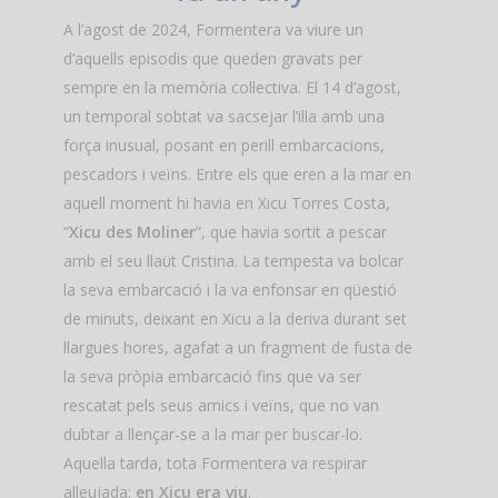
A l’agost de 2024, Formentera va viure un
d’aquells episodis que queden gravats per
sempre en la memòria col·lectiva. El 14 d’agost,
un temporal sobtat va sacsejar l’illa amb una
força inusual, posant en perill embarcacions,
pescadors i veïns. Entre els que eren a la mar en
aquell moment hi havia en Xicu Torres Costa,
“
Xicu des Moliner
”, que havia sortit a pescar
amb el seu llaüt Cristina. La tempesta va bolcar
la seva embarcació i la va enfonsar en qüestió
de minuts, deixant en Xicu a la deriva durant set
llargues hores, agafat a un fragment de fusta de
la seva pròpia embarcació fins que va ser
rescatat pels seus amics i veïns, que no van
dubtar a llençar-se a la mar per buscar-lo.
Aquella tarda, tota Formentera va respirar
alleujada:
en Xicu era viu
.