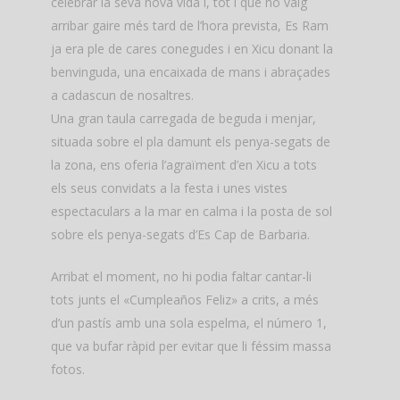
celebrar la seva nova vida i, tot i que no vaig
arribar gaire més tard de l’hora prevista, Es Ram
ja era ple de cares conegudes i en Xicu donant la
benvinguda, una encaixada de mans i abraçades
a cadascun de nosaltres.
Una gran taula carregada de beguda i menjar,
situada sobre el pla damunt els penya-segats de
la zona, ens oferia l’agraïment d’en Xicu a tots
els seus convidats a la festa i unes vistes
espectaculars a la mar en calma i la posta de sol
sobre els penya-segats d’Es Cap de Barbaria.
Arribat el moment, no hi podia faltar cantar-li
tots junts el «Cumpleaños Feliz» a crits, a més
d’un pastís amb una sola espelma, el número 1,
que va bufar ràpid per evitar que li féssim massa
fotos.