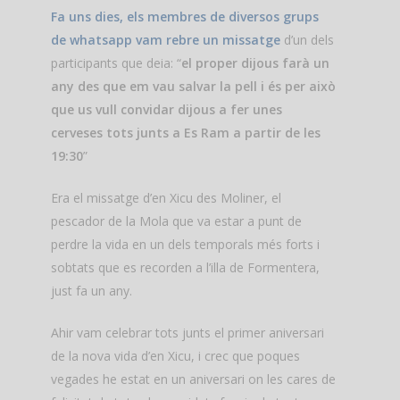
Fa uns dies, els membres de diversos grups
de whatsapp vam rebre un missatge
d’un dels
participants que deia: “
el proper dijous farà un
any des que em vau salvar la pell i és per això
que us vull convidar dijous a fer unes
cerveses tots junts a Es Ram a partir de les
19:30
”
Era el missatge d’en Xicu des Moliner, el
pescador de la Mola que va estar a punt de
perdre la vida en un dels temporals més forts i
sobtats que es recorden a l’illa de Formentera,
just fa un any.
Ahir vam celebrar tots junts el primer aniversari
de la nova vida d’en Xicu, i crec que poques
vegades he estat en un aniversari on les cares de