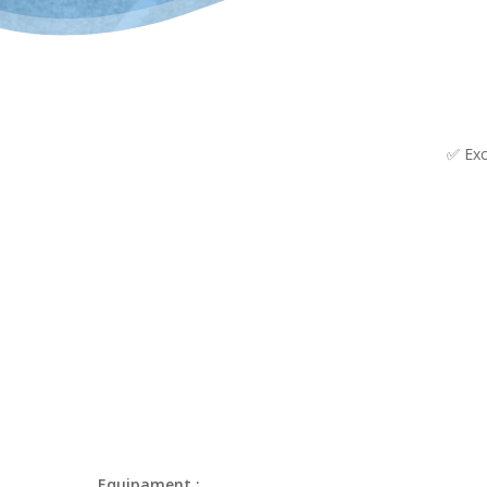
✅ Exc
Equipament :