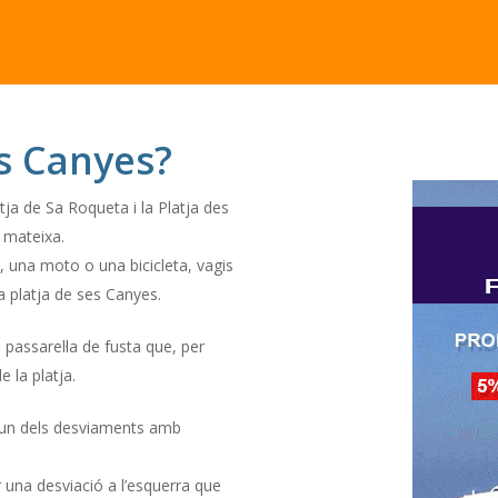
s Canyes?
a de Sa Roqueta i la Platja des
a mateixa.
 una moto o una bicicleta, vagis
a platja de ses Canyes.
 passarel·la de fusta que, per
 la platja.
en un dels desviaments amb
r una desviació a l’esquerra que