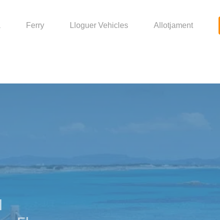
a
Ferry
Lloguer Vehicles
Allotjament
l