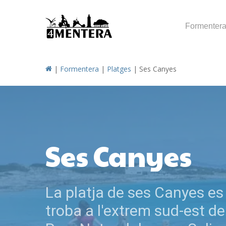
Skip
to
Formenter
main
content
|
Formentera
|
Platges
|
Ses Canyes
Ses Canyes
La platja de ses Canyes es
troba a l'extrem sud-est de