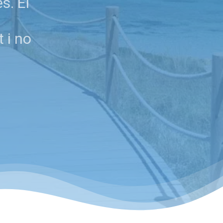
s. El
 i no