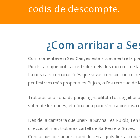
codis
de
descompte.
¿Com arribar a Se
Com comentàvem Ses Canyes està situada entre la platj
Pujols, així que pots accedir des dels dos extrems de l
La nostra recomanació és que si vas conduint un cotxe,
per l’extrem més proper a es Pujols, a l’extrem sud de l
Trobaràs una zona de pàrquing habilitat i tot seguit una
sobre de les dunes, et dóna una panoràmica preciosa de
Des de la carretera que uneix la Savina i es Pujols, i 
direcció al mar, trobaràs cartell de Sa Pedrera Suites.
Condueixes per aquest camí de terra i pols fins a troba