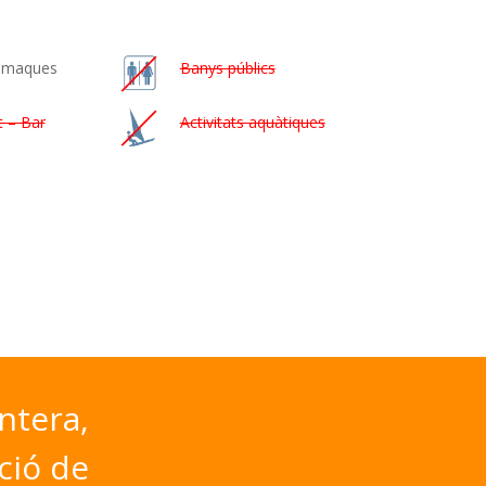
amaques
Banys públics
t – Bar
Activitats aquàtiques
ntera,
ció
de