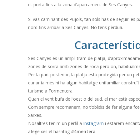
et porta fins a la zona d’aparcament de Ses Canyes.
Si vas caminant des Pujols, tan sols has de seguir les pa
nord fins arribar a Ses Canyes. No tens pèrdua.
Característi
Ses Canyes és un ampli tram de platja, d’aproximada
zones de sorra amb zones de roca però on, habitualment
Per la part posterior, la platja està protegida per un pe
dunar ia més hi ha algun habitatge unifamiliar construït 
turisme a Formentera.
Quan el vent bufa de l’oest o del sud, el mar està espe
Com sempre recomanem, no t’oblidis de fer alguna foto 
xarxes.
Nosaltres tenim un perfil a
Instagram
i estarem encanta
afegeixes el hashtag
#4mentera