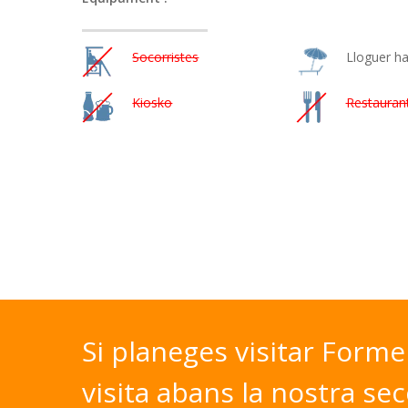
Socorristes
Lloguer h
Kiosko
Restauran
Si
planeges
visitar
Forme
visita
abans
la
nostra
sec