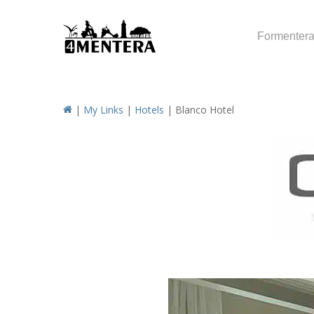
Skip
to
Formenter
main
content
|
My Links
|
Hotels
|
Blanco Hotel