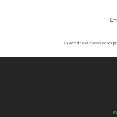
En
En accedir a qualsevol de les p
Av