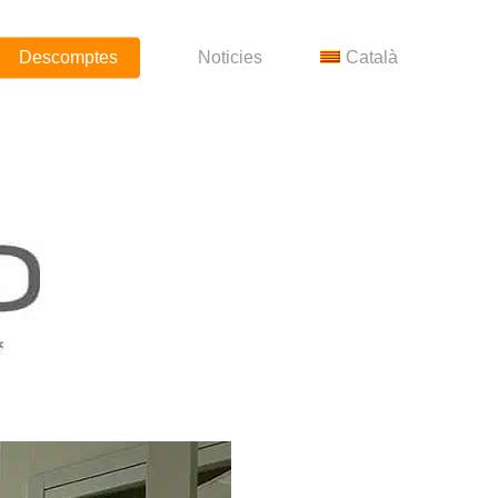
Descomptes
Noticies
Català