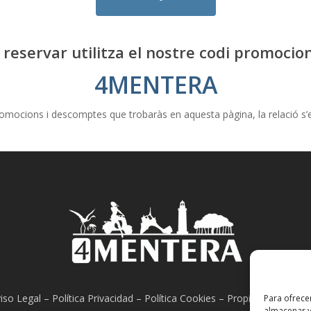
 reservar utilitza el nostre codi promocion
4MENTERA
romocions i descomptes que trobaràs en aquesta pàgina, la relació s’es
iso Legal
–
Política Privacidad
–
Política Cookies
–
Propiedad Intelect
Para ofrece
almacenar y