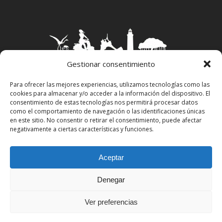
El actual Hotel Bahía Formentera abrió sus
puertas, como hostal, en 1964 por la
iniciativa de los abuelos de las actuales
propietarias. Siendo su padre, Antonio
Calafat Mayans, quien le dio el mayor
Gestionar consentimiento
impulso, al entonces hostal, viendo que el
Para ofrecer las mejores experiencias, utilizamos tecnologías como las
negocio del turismo que entonces iniciaba
cookies para almacenar y/o acceder a la información del dispositivo. El
Aviso Legal
–
Política Privacidad
–
Política
su presencia en la isla, era una opción de
consentimiento de estas tecnologías nos permitirá procesar datos
Cookies
–
Propiedad Intelectual
como el comportamiento de navegación o las identificaciones únicas
futuro para la familia.
en este sitio. No consentir o retirar el consentimiento, puede afectar
Desde sus inicios, el Bahía, como se le
negativamente a ciertas características y funciones.
facebook
instagram
conoce popularmente entre la gente de
Formenetra, ha sido sinónimo de hotel pero
Aceptar
también de restaurante y han funcionado
siempre como uno solo.
Denegar
Todos los derechos reservados Pitiusas Market,
Por tanto, este hotel en el puerto de
S.L.U.
Ver preferencias
Formentera, ofrece un doble servicio de
gran calidad, tanto a sus huéspedes como a