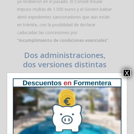
ya recibieron en el pasado. El Consell Insular
impuso multas de 1.500 euros y el Govern balear
abrió expedientes sancionadores que aún están
en trámite, con la posibilidad de declarar
caducadas las concesiones por
“incumplimiento de condiciones esenciales”
.
Dos administraciones,
dos versiones distintas
X
El origen del problema está en la contradicción
entre administraciones. Mientras la normativa
estatal exige desmontar, el Consell Insular exige
mantener el servicio activo todo el año. El
resultado: los concesionarios se ven empujados
a incumplir una de las dos normas, según cuál
elijan obedecer.