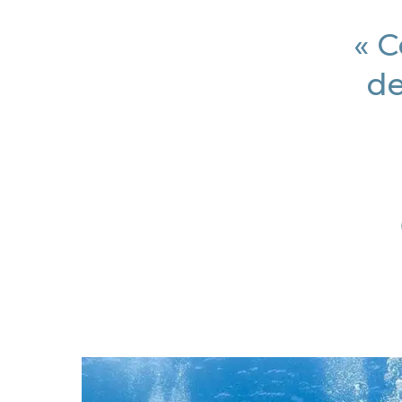
« C
de