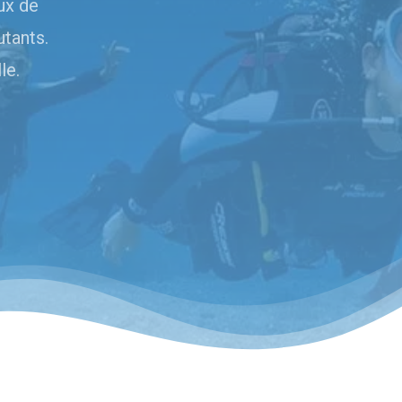
ux de
tants.
le.