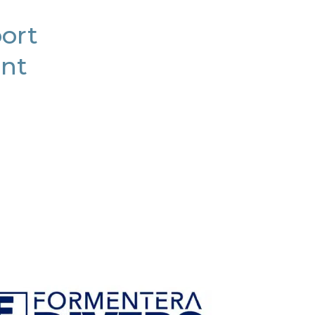
port
ent