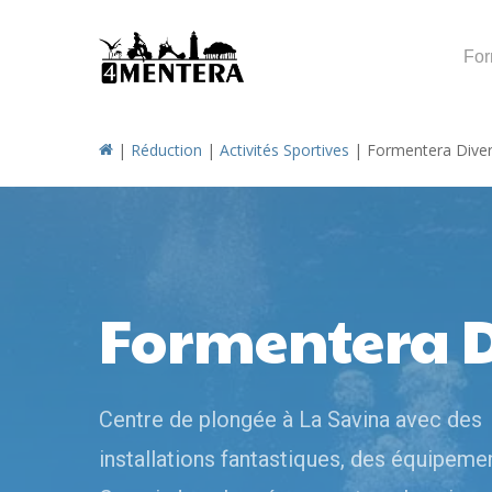
Skip
to
For
main
content
|
Réduction
|
Activités Sportives
|
Formentera Dive
Formentera D
Centre de plongée à La Savina avec des
installations fantastiques, des équipeme