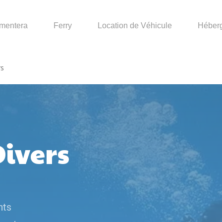
mentera
Ferry
Location de Véhicule
Héber
rs
ivers
nts