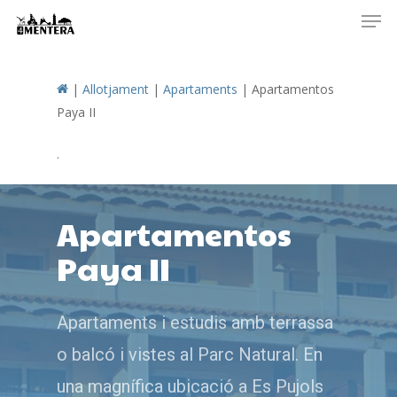
Men
Skip
to
main
content
|
Allotjament
|
Apartaments
|
Apartamentos
Paya II
.
Apartamentos
Paya II
Apartaments i estudis amb terrassa
o balcó i vistes al Parc Natural. En
una magnífica ubicació a Es Pujols