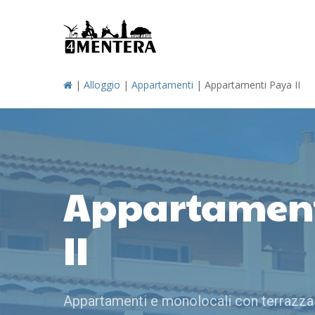
Skip
to
main
content
|
Alloggio
|
Appartamenti
|
Appartamenti Paya II
Appartament
II
Appartamenti e monolocali con terrazza