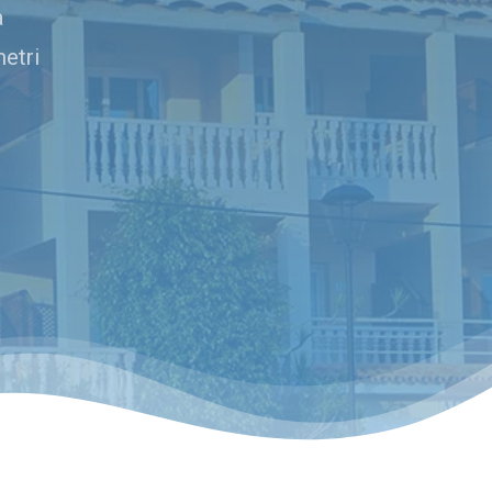
a
metri