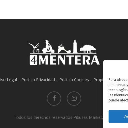
iso Legal
–
Política Privacidad
–
Política Cookies
–
Propiedad Intelect
Para ofrece
almacenar y
tecnologías
facebook
instagram
las identifi
puede afecta
A
Todos los derechos reservados Pitiusas Market, S.L.U.