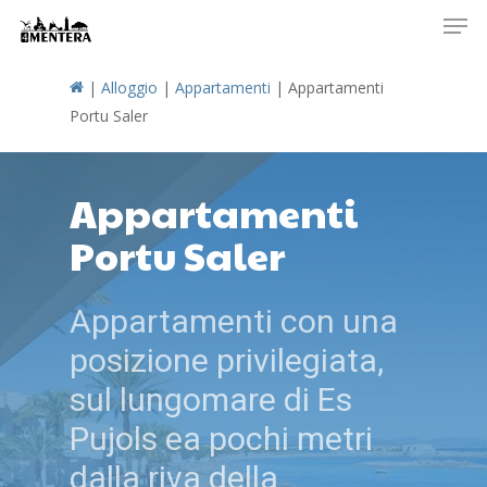
Men
Skip
to
main
|
Alloggio
|
Appartamenti
|
Appartamenti
content
Portu Saler
Appartamenti
Portu Saler
Appartamenti con una
posizione privilegiata,
sul lungomare di Es
Pujols ea pochi metri
dalla riva della