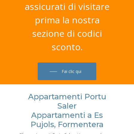
assicurati
di
visitare
prima
la
nostra
sezione
di
codici
sconto.
Fai clic qui
Appartamenti Portu
Saler
Appartamenti a Es
Pujols, Formentera