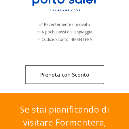
✅ Recentemente rinnovato
✅ A pochi passi dalla spiaggia
✅ Codice Sconto: 4MENTERA
Prenota con Sconto
Se
stai
pianificando
di
visitare
Formentera,