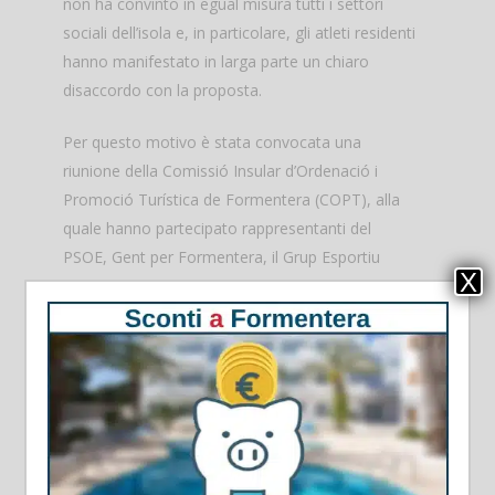
non ha convinto in egual misura tutti i settori
sociali dell’isola e, in particolare, gli atleti residenti
hanno manifestato in larga parte un chiaro
disaccordo con la proposta.
Per questo motivo è stata convocata una
riunione della Comissió Insular d’Ordenació i
Promoció Turística de Formentera (COPT), alla
quale hanno partecipato rappresentanti del
PSOE, Gent per Formentera, il Grup Esportiu
X
Espalmador, la Federació Hotelera, la
confederazione Pimef, il sindacato UGT e la
Camera di Commercio. Ognuno di loro ha
esposto la propria posizione in merito alla
proposta, sottolineando la necessità di
raggiungere accordi più solidi per decisioni di tale
rilevanza.