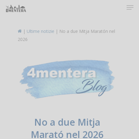
Men
Skip
to
main
content
|
Ultime notizie
|
No a due Mitja Maratón nel
2026
No a due Mitja
Marató nel 2026