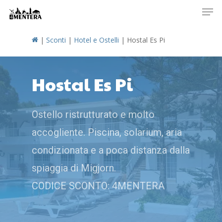
Men
Skip
to
main
|
Sconti
|
Hotel e Ostelli
|
Hostal Es Pi
content
Hostal Es Pi
Ostello ristrutturato e molto
accogliente. Piscina, solarium, aria
condizionata e a poca distanza dalla
spiaggia di Migjorn.
CODICE SCONTO: 4MENTERA