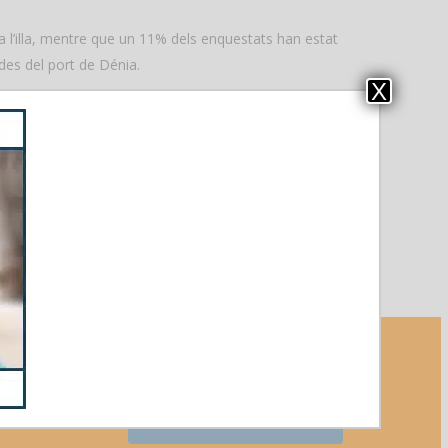
 a l’illa, mentre que un 11% dels enquestats han estat
 des del port de Dénia.
X
e coneixia l’illa gràcies a recomanacions d’amics o
l’opció preferida pel 47% dels viatgers. Els
erva, gairebé la meitat dels turistes (44%) ha
a de les vacances a Formentera.
Fes click aqui