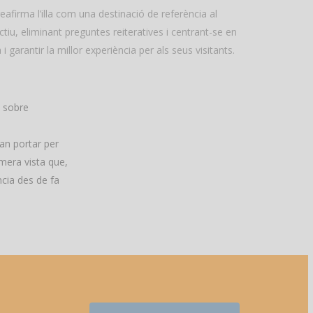
eafirma l’illa com una destinació de referència al
tiu, eliminant preguntes reiteratives i centrant-se en
arantir la millor experiència per als seus visitants.
b sobre
van portar per
mera vista que,
ncia des de fa