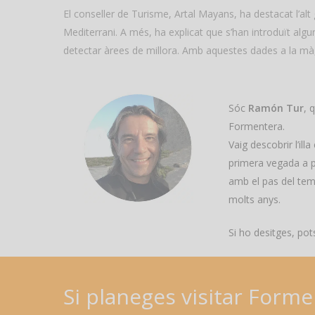
El conseller de Turisme, Artal Mayans, ha destacat l’alt 
Mediterrani. A més, ha explicat que s’han introduït algu
detectar àrees de millora. Amb aquestes dades a la mà, F
Sóc
Ramón Tur
, 
Formentera.
Vaig descobrir l’il
primera vegada a pa
amb el pas del temp
molts anys.
Si ho desitges, pots
Si
planeges
visitar
Forme