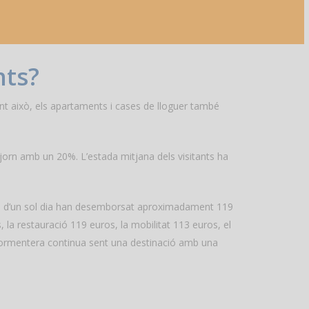
nts?
ant això, els apartaments i cases de lloguer també
gjorn amb un 20%. L’estada mitjana dels visitants ha
tes d’un sol dia han desemborsat aproximadament 119
 la restauració 119 euros, la mobilitat 113 euros, el
e Formentera continua sent una destinació amb una