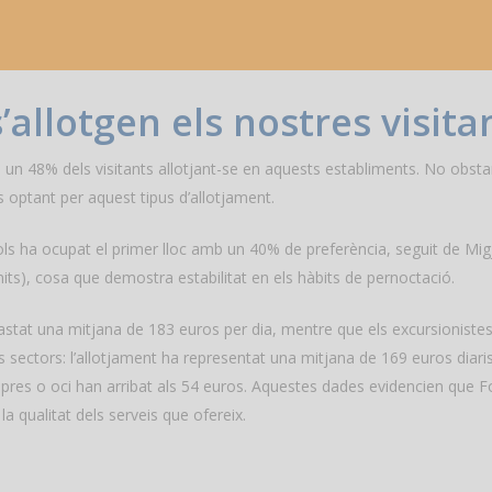
’allotgen els nostres visita
mb un 48% dels visitants allotjant-se en aquests establiments. No obst
optant per aquest tipus d’allotjament.
ujols ha ocupat el primer lloc amb un 40% de preferència, seguit de Mi
8 nits), cosa que demostra estabilitat en els hàbits de pernoctació.
astat una mitjana de 183 euros per dia, mentre que els excursionis
sectors: l’allotjament ha representat una mitjana de 169 euros diaris,
 compres o oci han arribat als 54 euros. Aquestes dades evidencien qu
la qualitat dels serveis que ofereix.