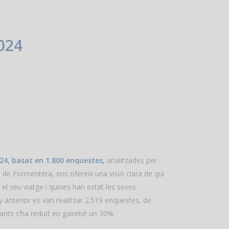
2024
024, basat en 1.800 enquestes,
analitzades per
 de Formentera, ens ofereix una visió clara de qui
 el seu viatge i quines han estat les seves
y anterior es van realitzar 2.519 enquestes, de
nts s’ha reduït en gairebé un 30%.