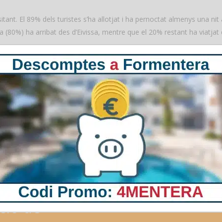
itant. El 89% dels turistes s’ha allotjat i ha pernoctat almenys una nit
ria (80%) ha arribat des d’Eivissa, mentre que el 20% restant ha viatjat
e viatjar a Formentera, ja que el 62% dels enquestats ha assegurat qu
eriències compartides per altres viatgers.
l seu viatge, les reserves directes a la web de les empreses han estat 
 utilitzats per un 39% dels enquestats. Quant a l’antelació de la res
ació, fet que indica una tendència cap a una planificació estructurad
ntera,
ció
de