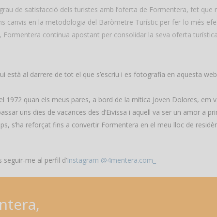
grau de satisfacció dels turistes amb l’oferta de Formentera, fet que r
ns canvis en la metodologia del Baròmetre Turístic per fer-lo més efec
ormentera continua apostant per consolidar la seva oferta turística i g
qui està al darrere de tot el que s’escriu i es fotografia en aquesta we
la el 1972 quan els meus pares, a bord de la mítica Joven Dolores, em 
ssar uns dies de vacances des d’Eivissa i aquell va ser un amor a pri
s, s’ha reforçat fins a convertir Formentera en el meu lloc de residè
 seguir-me al perfil d’
Instagram @4mentera.com_
ntera,