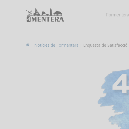
Skip
to
Formenter
main
content
|
Notícies de Formentera
|
Enquesta de Satisfacció 