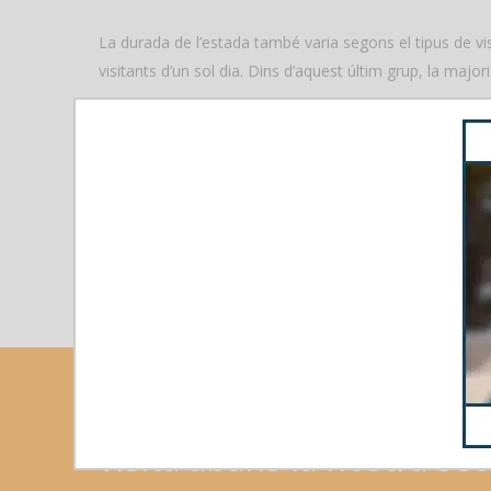
La durada de l’estada també varia segons el tipus de vis
visitants d’un sol dia. Dins d’aquest últim grup, la majo
El boca-orella juga un paper fonamental en la decisió d
familiars, fet que demostra l’impacte positiu de les exp
Pel que fa a la manera com els turistes han organitzat e
metabuscadors també han tingut un paper important, sent
planificat el seu viatge amb almenys tres mesos d’antel
Si
planeges
visitar
Forme
visita
abans
la
nostra
sec