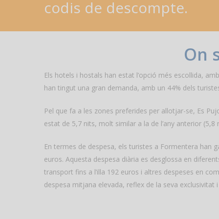
codis
de
descompte.
On s
Els hotels i hostals han estat l’opció més escollida, a
han tingut una gran demanda, amb un 44% dels turistes 
Pel que fa a les zones preferides per allotjar-se, Es P
estat de 5,7 nits, molt similar a la de l’any anterior (5,
En termes de despesa, els turistes a Formentera han g
euros. Aquesta despesa diària es desglossa en diferents 
transport fins a l’illa 192 euros i altres despeses en
despesa mitjana elevada, reflex de la seva exclusivitat i 