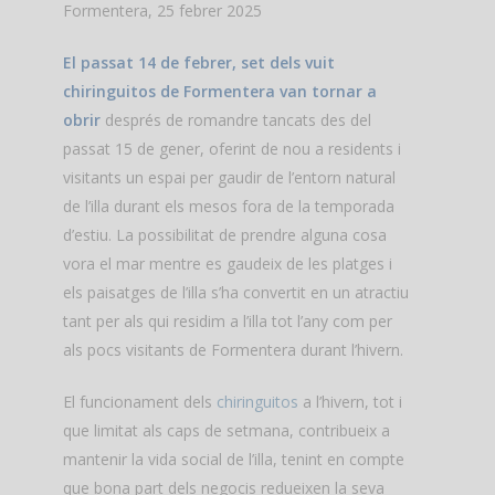
Formentera, 25 febrer 2025
El passat 14 de febrer, set dels vuit
chiringuitos de Formentera van tornar a
obrir
després de romandre tancats des del
passat 15 de gener, oferint de nou a residents i
visitants un espai per gaudir de l’entorn natural
de l’illa durant els mesos fora de la temporada
d’estiu. La possibilitat de prendre alguna cosa
vora el mar mentre es gaudeix de les platges i
els paisatges de l’illa s’ha convertit en un atractiu
tant per als qui residim a l’illa tot l’any com per
als pocs visitants de Formentera durant l’hivern.
El funcionament dels
chiringuitos
a l’hivern, tot i
que limitat als caps de setmana, contribueix a
mantenir la vida social de l’illa, tenint en compte
que bona part dels negocis redueixen la seva