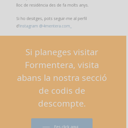
lloc de residència des de fa molts anys.
Si ho desitges, pots seguir-me al perfil
d’
Instagram @4mentera.com_
Si
planeges
visitar
Formentera,
visita
abans
la
nostra
secció
de
codis
de
descompte.
Fes click aqui