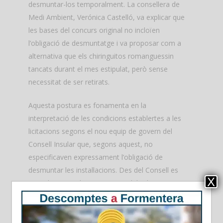
desmuntar-los temporalment. La consellera de
Medi Ambient, Verónica Castelló, va explicar que
les bases del concurs original no incloïen
l’obligació de desmuntatge i va proposar com a
alternativa que els chiringuitos romanguessin
tancats durant el mes estipulat, però sense
necessitat de ser retirats.
Aquesta postura es fonamenta en la
interpretació de les condicions establertes a les
licitacions segons el nou equip de govern del
Consell Insular que, segons aquest, no
especificaven expressament l’obligació de
desmuntar les instal·lacions. Des del Consell es
X
considera que el manteniment dels chiringuitos
durant tot l’any no compromet la conservació de
l’entorn natural, sempre que es respectin les
normes mediambientals vigents i que el