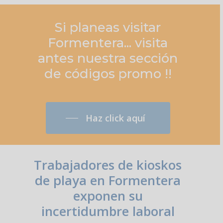
Si
planeas
visitar
Formentera... visita
antes
nuestra
sección
de
códigos
promo
!!
Haz click aquí
Trabajadores de kioskos
de playa en Formentera
exponen su
incertidumbre laboral