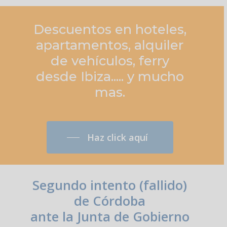
Descuentos
en
hoteles,
apartamentos,
alquiler
de
vehículos,
ferry
desde
Ibiza.....
y
mucho
mas.
Haz click aquí
Segundo intento (fallido)
de Córdoba
ante la Junta de Gobierno