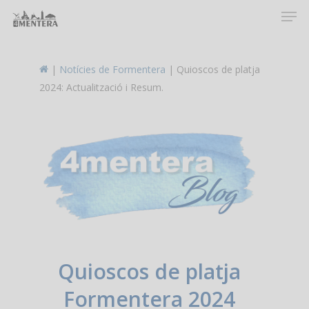
Men
Skip
to
main
content
|
Notícies de Formentera
|
Quioscos de platja
2024: Actualització i Resum.
Quioscos de platja
Formentera 2024