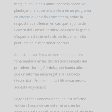
març, quan un dels antics concessionaris va
plantejar
una advertència clara en un programa
en directe a Radioilla Formentera
, sobre la
resposta que oferiran en cas que la Junta de
Govern del Consell decideixi adjudicar la gestió
d’aquests establiments als participants millor
puntuats en el mencionat concurs.
Aquesta advertència de demanda penal es
fonamentaria en les declaracions recents del
president Llorenç Córdoba, qui hauria afirmat
que un informe encarregat a la Fundació
Universitat i Empresa de la UIB desaconsella
aquesta adjudicació.
Segons l’antic concessionari, aquest informe
«oficial» hauria de ser determinant en les
decisions del Consell, ja que, segons ell, no hi ha