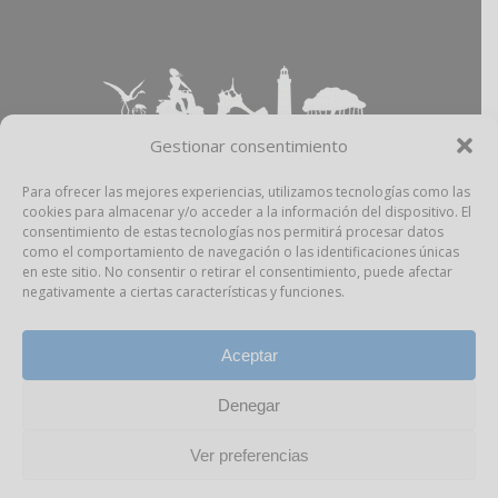
Gestionar consentimiento
Para ofrecer las mejores experiencias, utilizamos tecnologías como las
cookies para almacenar y/o acceder a la información del dispositivo. El
Aviso Legal
–
Política Privacidad
–
Política
consentimiento de estas tecnologías nos permitirá procesar datos
Cookies
–
Propiedad Intelectual
como el comportamiento de navegación o las identificaciones únicas
en este sitio. No consentir o retirar el consentimiento, puede afectar
negativamente a ciertas características y funciones.
facebook
instagram
Aceptar
Denegar
Todos los derechos reservados Pitiusas Market,
S.L.U.
Ver preferencias