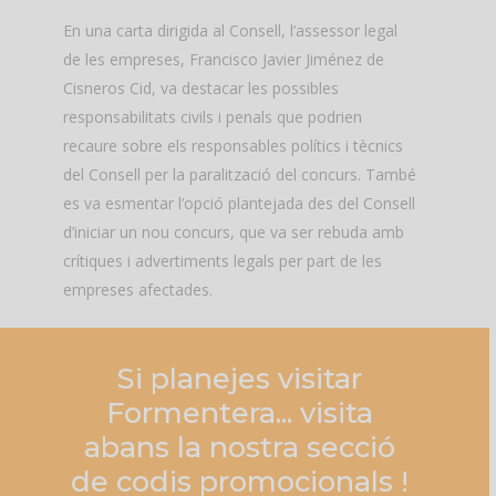
En una carta dirigida al Consell, l’assessor legal
de les empreses, Francisco Javier Jiménez de
Cisneros Cid, va destacar les possibles
responsabilitats civils i penals que podrien
recaure sobre els responsables polítics i tècnics
del Consell per la paralització del concurs. També
es va esmentar l’opció plantejada des del Consell
d’iniciar un nou concurs, que va ser rebuda amb
crítiques i advertiments legals per part de les
empreses afectades.
Si
planejes
visitar
Formentera... visita
abans
la
nostra
secció
de
codis
promocionals
!