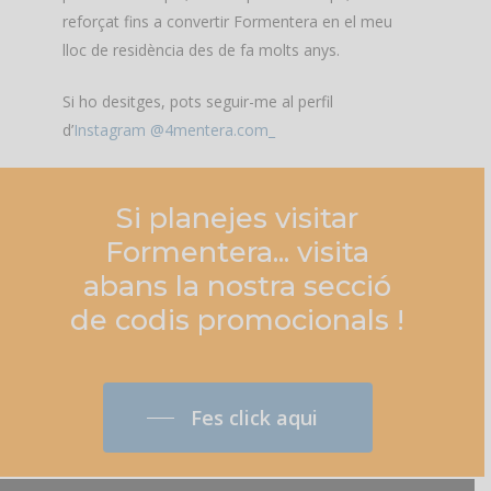
reforçat fins a convertir Formentera en el meu
lloc de residència des de fa molts anys.
Si ho desitges, pots seguir-me al perfil
d’
Instagram @4mentera.com_
Si
planejes
visitar
Formentera... visita
abans
la
nostra
secció
de
codis
promocionals
!
Fes click aqui