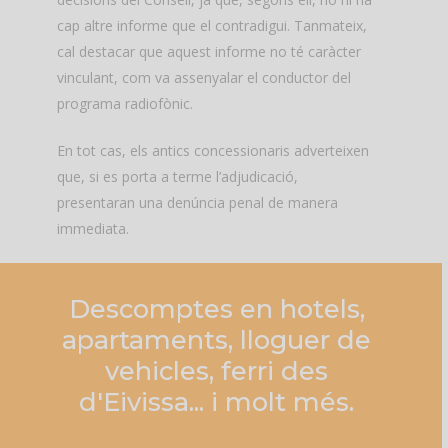
cap altre informe que el contradigui. Tanmateix,
cal destacar que aquest informe no té caràcter
vinculant, com va assenyalar el conductor del
programa radiofònic.
En tot cas, els antics concessionaris adverteixen
que, si es porta a terme l’adjudicació,
presentaran una denúncia penal de manera
immediata.
Descomptes
en
hotels,
apartaments,
lloguer
de
vehicles,
ferri
des
d'Eivissa...
i
molt
més.