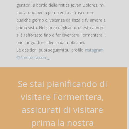
genitori, a bordo della mitica Joven Dolores, mi
portarono per la prima volta a trascorrere
qualche giorno di vacanza da Ibiza e fu amore a
prima vista. Nel corso degli anni, questo amore
si è rafforzato fino a far diventare Formentera il
mio luogo di residenza da molti anni.
Se desideri, puoi seguirmi sul profilo
Instagram
@4mentera.com_
Se
stai
pianificando
di
visitare
Formentera,
assicurati
di
visitare
prima
la
nostra