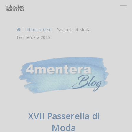
Men
Skip
to
main
content
|
Ultime notizie
|
Pasarella di Moda
Formentera 2025
XVII Passerella di
Moda