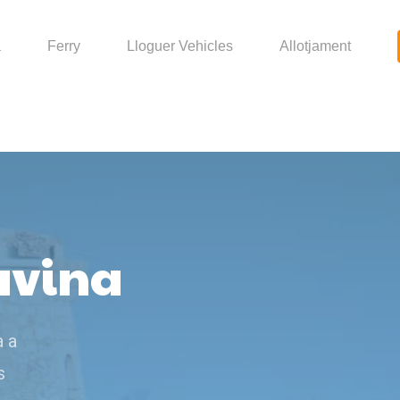
a
Ferry
Lloguer Vehicles
Allotjament
Gavina
a a
s