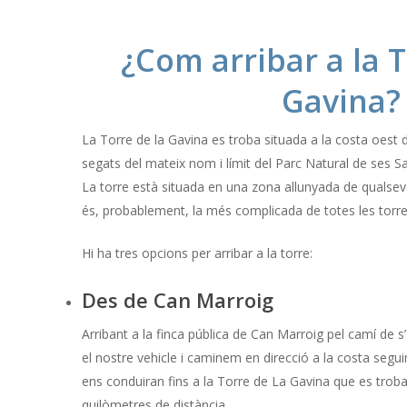
¿Com arribar a la 
Gavina?
La Torre de la Gavina es troba situada a la costa oest
segats del mateix nom i límit del Parc Natural de ses Sa
La torre està situada en una zona allunyada de qualsevol
és, probablement, la més complicada de totes les torr
Hi ha tres opcions per arribar a la torre:
Des de Can Marroig
Arribant a la finca pública de Can Marroig pel camí de 
el nostre vehicle i caminem en direcció a la costa segu
ens conduiran fins a la Torre de La Gavina que es trob
quilòmetres de distància.