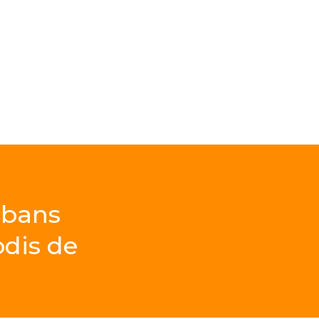
abans
odis
de