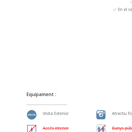
✅ En el se
Equipament :
Visita Exterior
Atractiu fo
Accés interior
Banys públ