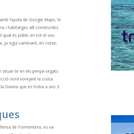
 amb l’ajuda de Google Maps, hi
a i habitatges allí construïdes.
l qual és públic en tot el seu
hi, ja sigui caminant, en cotxe,
 situar-te en els penya-segats
ecció nord vorejant la costa.
e la Gavina que es troba a uns 3
ques
efensa de Formentera, es va