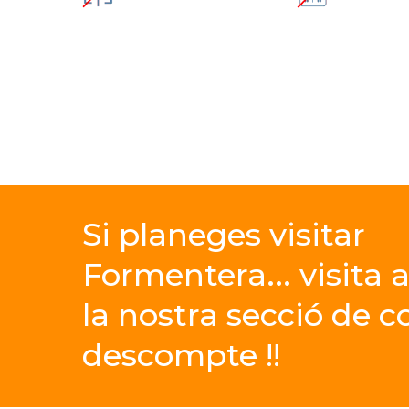
Si
planeges
visitar
Formentera... visita
la
nostra
secció
de
c
descompte
!!