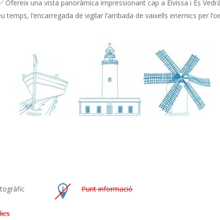
✅ Ofereix una vista panoràmica impressionant cap a Eivissa i Es Vedrà
u temps, l’encarregada de vigilar l’arribada de vaixells enemics per l’oest
togràfic
Punt informació
ics