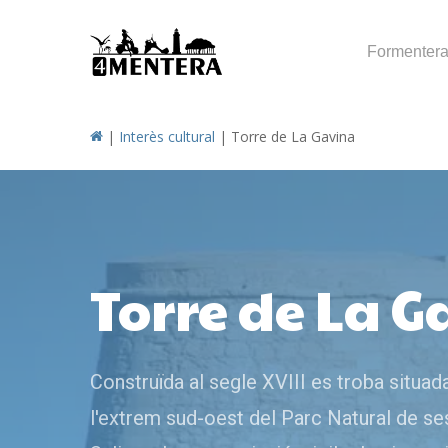
Skip
to
Formenter
main
content
|
Interès cultural
|
Torre de La Gavina
Torre de La 
Construïda al segle XVIII es troba situad
l'extrem sud-oest del Parc Natural de se