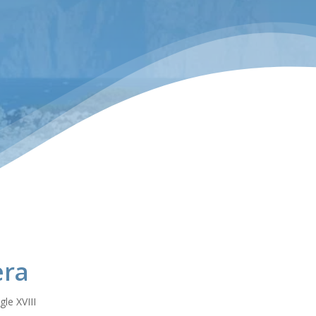
era
le XVIII