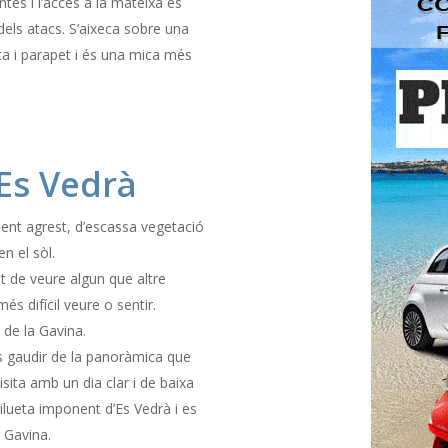
ntes i l’accés a la mateixa es
 dels atacs. S’aixeca sobre una
ita i parapet i és una mica més
 Es Vedrà
ent agrest, d’escassa vegetació
n el sòl.
tat de veure algun que altre
és difícil veure o sentir.
 de la Gavina.
uis gaudir de la panoràmica que
visita amb un dia clar i de baixa
silueta imponent d’Es Vedrà i es
a Gavina.