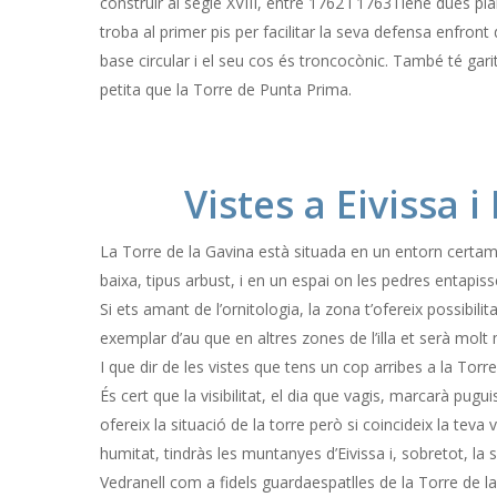
construir al segle XVIII, entre 1762 i 1763Tiene dues pla
troba al primer pis per facilitar la seva defensa enfront
base circular i el seu cos és troncocònic. També té gar
petita que la Torre de Punta Prima.
Vistes a Eivissa i
La Torre de la Gavina està situada en un entorn certam
baixa, tipus arbust, i en un espai on les pedres entapisse
Si ets amant de l’ornitologia, la zona t’ofereix possibili
exemplar d’au que en altres zones de l’illa et serà molt m
I que dir de les vistes que tens un cop arribes a la Torre
És cert que la visibilitat, el dia que vagis, marcarà pug
ofereix la situació de la torre però si coincideix la teva 
humitat, tindràs les muntanyes d’Eivissa i, sobretot, la 
Vedranell com a fidels guardaespatlles de la Torre de l